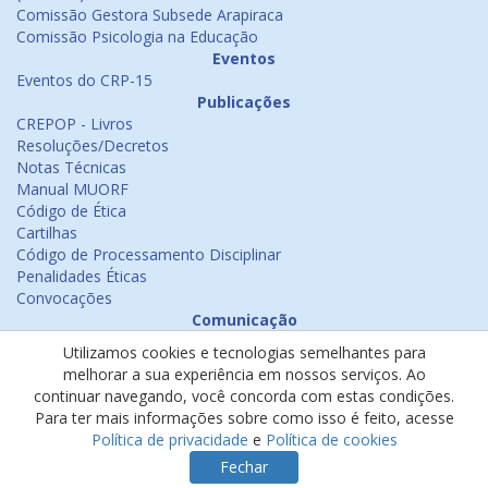
Comissão Gestora Subsede Arapiraca
Comissão Psicologia na Educação
Eventos
Eventos do CRP-15
Publicações
CREPOP - Livros
Resoluções/Decretos
Notas Técnicas
Manual MUORF
Código de Ética
Cartilhas
Código de Processamento Disciplinar
Penalidades Éticas
Convocações
Comunicação
Notícias
Utilizamos cookies e tecnologias semelhantes para
Emissão de Certificados
melhorar a sua experiência em nossos serviços. Ao
Psicologia na Mídia
continuar navegando, você concorda com estas condições.
Ouvidoria
Para ter mais informações sobre como isso é feito, acesse
Política de cookies
Política de privacidade
e
Política de cookies
Política de privacidade
Fechar