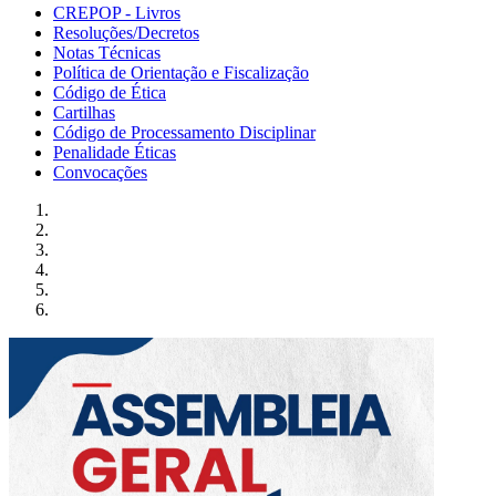
CREPOP - Livros
Resoluções/Decretos
Notas Técnicas
Política de Orientação e Fiscalização
Código de Ética
Cartilhas
Código de Processamento Disciplinar
Penalidade Éticas
Convocações