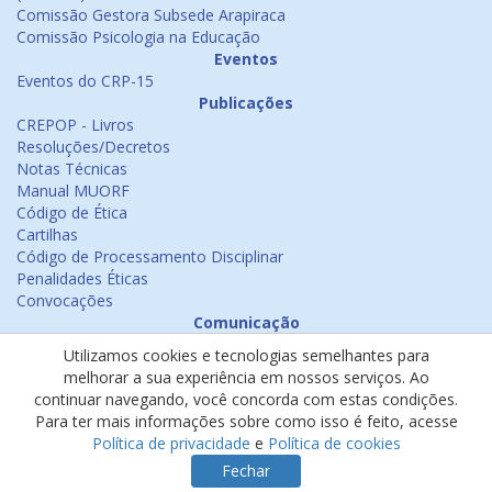
Comissão Gestora Subsede Arapiraca
Comissão Psicologia na Educação
Eventos
Eventos do CRP-15
Publicações
CREPOP - Livros
Resoluções/Decretos
Notas Técnicas
Manual MUORF
Código de Ética
Cartilhas
Código de Processamento Disciplinar
Penalidades Éticas
Convocações
Comunicação
Notícias
Utilizamos cookies e tecnologias semelhantes para
Emissão de Certificados
melhorar a sua experiência em nossos serviços. Ao
Psicologia na Mídia
continuar navegando, você concorda com estas condições.
Ouvidoria
Para ter mais informações sobre como isso é feito, acesse
Política de cookies
Política de privacidade
e
Política de cookies
Política de privacidade
Fechar