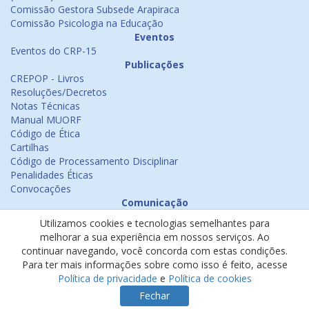
Comissão Gestora Subsede Arapiraca
Comissão Psicologia na Educação
Eventos
Eventos do CRP-15
Publicações
CREPOP - Livros
Resoluções/Decretos
Notas Técnicas
Manual MUORF
Código de Ética
Cartilhas
Código de Processamento Disciplinar
Penalidades Éticas
Convocações
Comunicação
Notícias
Utilizamos cookies e tecnologias semelhantes para
Emissão de Certificados
melhorar a sua experiência em nossos serviços. Ao
Psicologia na Mídia
continuar navegando, você concorda com estas condições.
Ouvidoria
Para ter mais informações sobre como isso é feito, acesse
Política de cookies
Política de privacidade
e
Política de cookies
Política de privacidade
Fechar