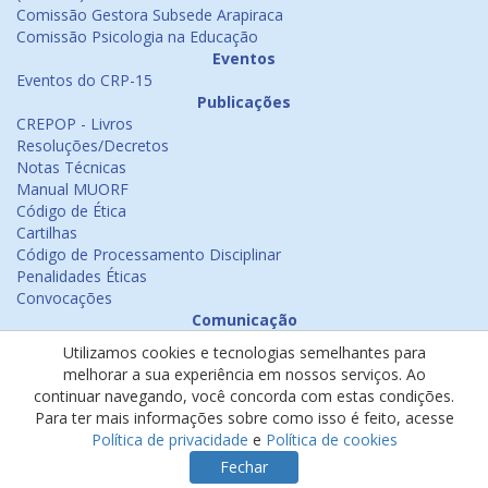
Comissão Gestora Subsede Arapiraca
Comissão Psicologia na Educação
Eventos
Eventos do CRP-15
Publicações
CREPOP - Livros
Resoluções/Decretos
Notas Técnicas
Manual MUORF
Código de Ética
Cartilhas
Código de Processamento Disciplinar
Penalidades Éticas
Convocações
Comunicação
Notícias
Utilizamos cookies e tecnologias semelhantes para
Emissão de Certificados
melhorar a sua experiência em nossos serviços. Ao
Psicologia na Mídia
continuar navegando, você concorda com estas condições.
Ouvidoria
Para ter mais informações sobre como isso é feito, acesse
Política de cookies
Política de privacidade
e
Política de cookies
Política de privacidade
Fechar