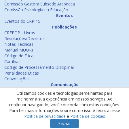
Comissão Gestora Subsede Arapiraca
Comissão Psicologia na Educação
Eventos
Eventos do CRP-15
Publicações
CREPOP - Livros
Resoluções/Decretos
Notas Técnicas
Manual MUORF
Código de Ética
Cartilhas
Código de Processamento Disciplinar
Penalidades Éticas
Convocações
Comunicação
Notícias
Utilizamos cookies e tecnologias semelhantes para
Emissão de Certificados
melhorar a sua experiência em nossos serviços. Ao
Psicologia na Mídia
continuar navegando, você concorda com estas condições.
Ouvidoria
Para ter mais informações sobre como isso é feito, acesse
Política de cookies
Política de privacidade
e
Política de cookies
Política de privacidade
Fechar