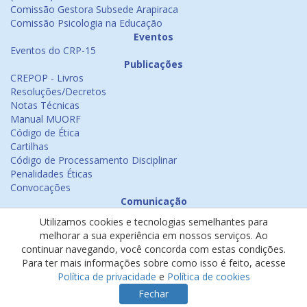
Comissão Gestora Subsede Arapiraca
Comissão Psicologia na Educação
Eventos
Eventos do CRP-15
Publicações
CREPOP - Livros
Resoluções/Decretos
Notas Técnicas
Manual MUORF
Código de Ética
Cartilhas
Código de Processamento Disciplinar
Penalidades Éticas
Convocações
Comunicação
Notícias
Utilizamos cookies e tecnologias semelhantes para
Emissão de Certificados
melhorar a sua experiência em nossos serviços. Ao
Psicologia na Mídia
continuar navegando, você concorda com estas condições.
Ouvidoria
Para ter mais informações sobre como isso é feito, acesse
Política de cookies
Política de privacidade
e
Política de cookies
Política de privacidade
Fechar