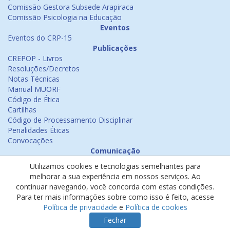
Comissão Gestora Subsede Arapiraca
Comissão Psicologia na Educação
Eventos
Eventos do CRP-15
Publicações
CREPOP - Livros
Resoluções/Decretos
Notas Técnicas
Manual MUORF
Código de Ética
Cartilhas
Código de Processamento Disciplinar
Penalidades Éticas
Convocações
Comunicação
Notícias
Utilizamos cookies e tecnologias semelhantes para
Emissão de Certificados
melhorar a sua experiência em nossos serviços. Ao
Psicologia na Mídia
continuar navegando, você concorda com estas condições.
Ouvidoria
Para ter mais informações sobre como isso é feito, acesse
Política de cookies
Política de privacidade
e
Política de cookies
Política de privacidade
Fechar