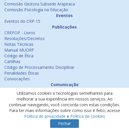
Comissão Gestora Subsede Arapiraca
Comissão Psicologia na Educação
Eventos
Eventos do CRP-15
Publicações
CREPOP - Livros
Resoluções/Decretos
Notas Técnicas
Manual MUORF
Código de Ética
Cartilhas
Código de Processamento Disciplinar
Penalidades Éticas
Convocações
Comunicação
Notícias
Utilizamos cookies e tecnologias semelhantes para
Emissão de Certificados
melhorar a sua experiência em nossos serviços. Ao
Psicologia na Mídia
continuar navegando, você concorda com estas condições.
Ouvidoria
Para ter mais informações sobre como isso é feito, acesse
Política de cookies
Política de privacidade
e
Política de cookies
Política de privacidade
Fechar