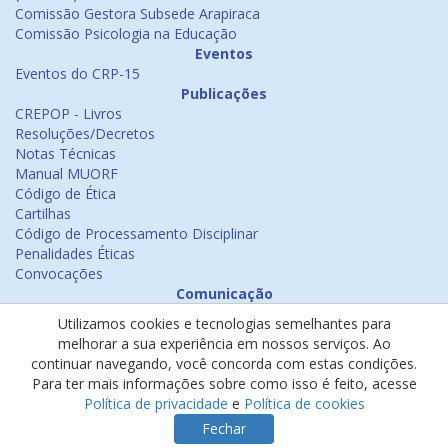
Comissão Gestora Subsede Arapiraca
Comissão Psicologia na Educação
Eventos
Eventos do CRP-15
Publicações
CREPOP - Livros
Resoluções/Decretos
Notas Técnicas
Manual MUORF
Código de Ética
Cartilhas
Código de Processamento Disciplinar
Penalidades Éticas
Convocações
Comunicação
Notícias
Utilizamos cookies e tecnologias semelhantes para
Emissão de Certificados
melhorar a sua experiência em nossos serviços. Ao
Psicologia na Mídia
continuar navegando, você concorda com estas condições.
Ouvidoria
Para ter mais informações sobre como isso é feito, acesse
Política de cookies
Política de privacidade
e
Política de cookies
Política de privacidade
Fechar