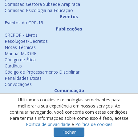
Comissão Gestora Subsede Arapiraca
Comissão Psicologia na Educação
Eventos
Eventos do CRP-15
Publicações
CREPOP - Livros
Resoluções/Decretos
Notas Técnicas
Manual MUORF
Código de Ética
Cartilhas
Código de Processamento Disciplinar
Penalidades Éticas
Convocações
Comunicação
Notícias
Utilizamos cookies e tecnologias semelhantes para
Emissão de Certificados
melhorar a sua experiência em nossos serviços. Ao
Psicologia na Mídia
continuar navegando, você concorda com estas condições.
Ouvidoria
Para ter mais informações sobre como isso é feito, acesse
Política de cookies
Política de privacidade
e
Política de cookies
Política de privacidade
Fechar