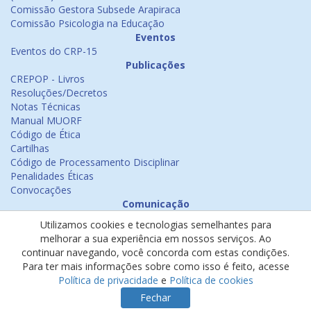
Comissão Gestora Subsede Arapiraca
Comissão Psicologia na Educação
Eventos
Eventos do CRP-15
Publicações
CREPOP - Livros
Resoluções/Decretos
Notas Técnicas
Manual MUORF
Código de Ética
Cartilhas
Código de Processamento Disciplinar
Penalidades Éticas
Convocações
Comunicação
Notícias
Utilizamos cookies e tecnologias semelhantes para
Emissão de Certificados
melhorar a sua experiência em nossos serviços. Ao
Psicologia na Mídia
continuar navegando, você concorda com estas condições.
Ouvidoria
Para ter mais informações sobre como isso é feito, acesse
Política de cookies
Política de privacidade
e
Política de cookies
Política de privacidade
Fechar