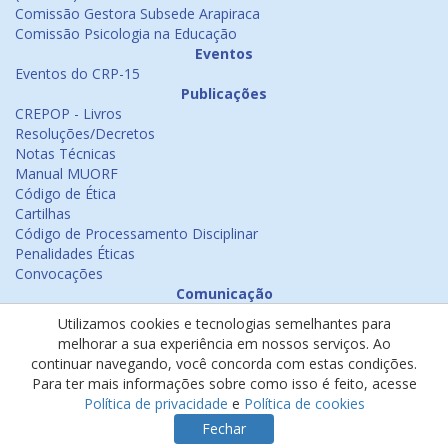
Comissão Gestora Subsede Arapiraca
Comissão Psicologia na Educação
Eventos
Eventos do CRP-15
Publicações
CREPOP - Livros
Resoluções/Decretos
Notas Técnicas
Manual MUORF
Código de Ética
Cartilhas
Código de Processamento Disciplinar
Penalidades Éticas
Convocações
Comunicação
Notícias
Utilizamos cookies e tecnologias semelhantes para
Emissão de Certificados
melhorar a sua experiência em nossos serviços. Ao
Psicologia na Mídia
continuar navegando, você concorda com estas condições.
Ouvidoria
Para ter mais informações sobre como isso é feito, acesse
Política de cookies
Política de privacidade
e
Política de cookies
Política de privacidade
Fechar