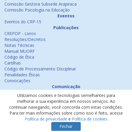
Comissão Gestora Subsede Arapiraca
Comissão Psicologia na Educação
Eventos
Eventos do CRP-15
Publicações
CREPOP - Livros
Resoluções/Decretos
Notas Técnicas
Manual MUORF
Código de Ética
Cartilhas
Código de Processamento Disciplinar
Penalidades Éticas
Convocações
Comunicação
Notícias
Utilizamos cookies e tecnologias semelhantes para
Emissão de Certificados
melhorar a sua experiência em nossos serviços. Ao
Psicologia na Mídia
continuar navegando, você concorda com estas condições.
Ouvidoria
Para ter mais informações sobre como isso é feito, acesse
Política de cookies
Política de privacidade
e
Política de cookies
Política de privacidade
Fechar