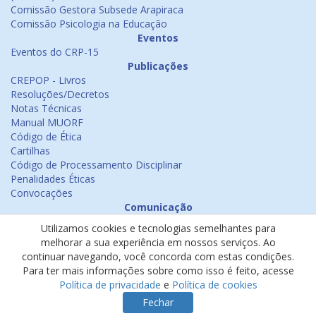
Comissão Gestora Subsede Arapiraca
Comissão Psicologia na Educação
Eventos
Eventos do CRP-15
Publicações
CREPOP - Livros
Resoluções/Decretos
Notas Técnicas
Manual MUORF
Código de Ética
Cartilhas
Código de Processamento Disciplinar
Penalidades Éticas
Convocações
Comunicação
Notícias
Utilizamos cookies e tecnologias semelhantes para
Emissão de Certificados
melhorar a sua experiência em nossos serviços. Ao
Psicologia na Mídia
continuar navegando, você concorda com estas condições.
Ouvidoria
Para ter mais informações sobre como isso é feito, acesse
Política de cookies
Política de privacidade
e
Política de cookies
Política de privacidade
Fechar