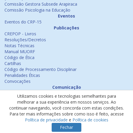
Comissão Gestora Subsede Arapiraca
Comissão Psicologia na Educação
Eventos
Eventos do CRP-15
Publicações
CREPOP - Livros
Resoluções/Decretos
Notas Técnicas
Manual MUORF
Código de Ética
Cartilhas
Código de Processamento Disciplinar
Penalidades Éticas
Convocações
Comunicação
Notícias
Utilizamos cookies e tecnologias semelhantes para
Emissão de Certificados
melhorar a sua experiência em nossos serviços. Ao
Psicologia na Mídia
continuar navegando, você concorda com estas condições.
Ouvidoria
Para ter mais informações sobre como isso é feito, acesse
Política de cookies
Política de privacidade
e
Política de cookies
Política de privacidade
Fechar