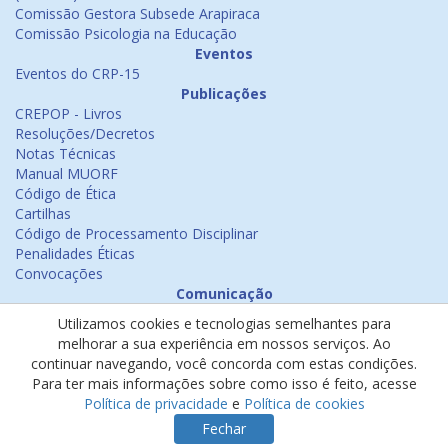
Comissão Gestora Subsede Arapiraca
Comissão Psicologia na Educação
Eventos
Eventos do CRP-15
Publicações
CREPOP - Livros
Resoluções/Decretos
Notas Técnicas
Manual MUORF
Código de Ética
Cartilhas
Código de Processamento Disciplinar
Penalidades Éticas
Convocações
Comunicação
Notícias
Utilizamos cookies e tecnologias semelhantes para
Emissão de Certificados
melhorar a sua experiência em nossos serviços. Ao
Psicologia na Mídia
continuar navegando, você concorda com estas condições.
Ouvidoria
Para ter mais informações sobre como isso é feito, acesse
Política de cookies
Política de privacidade
e
Política de cookies
Política de privacidade
Fechar