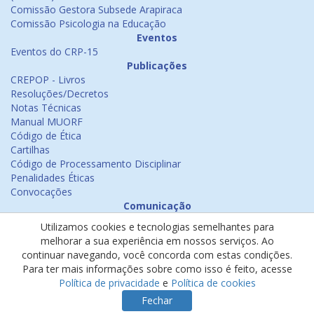
Comissão Gestora Subsede Arapiraca
Comissão Psicologia na Educação
Eventos
Eventos do CRP-15
Publicações
CREPOP - Livros
Resoluções/Decretos
Notas Técnicas
Manual MUORF
Código de Ética
Cartilhas
Código de Processamento Disciplinar
Penalidades Éticas
Convocações
Comunicação
Notícias
Utilizamos cookies e tecnologias semelhantes para
Emissão de Certificados
melhorar a sua experiência em nossos serviços. Ao
Psicologia na Mídia
continuar navegando, você concorda com estas condições.
Ouvidoria
Para ter mais informações sobre como isso é feito, acesse
Política de cookies
Política de privacidade
e
Política de cookies
Política de privacidade
Fechar