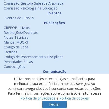
Comissão Gestora Subsede Arapiraca
Comissão Psicologia na Educação
Eventos
Eventos do CRP-15
Publicações
CREPOP - Livros
Resoluções/Decretos
Notas Técnicas
Manual MUORF
Código de Ética
Cartilhas
Código de Processamento Disciplinar
Penalidades Éticas
Convocações
Comunicação
Notícias
Utilizamos cookies e tecnologias semelhantes para
Emissão de Certificados
melhorar a sua experiência em nossos serviços. Ao
Psicologia na Mídia
continuar navegando, você concorda com estas condições.
Ouvidoria
Para ter mais informações sobre como isso é feito, acesse
Política de cookies
Política de privacidade
e
Política de cookies
Política de privacidade
Fechar