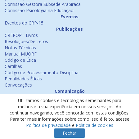
Comissão Gestora Subsede Arapiraca
Comissão Psicologia na Educação
Eventos
Eventos do CRP-15
Publicações
CREPOP - Livros
Resoluções/Decretos
Notas Técnicas
Manual MUORF
Código de Ética
Cartilhas
Código de Processamento Disciplinar
Penalidades Éticas
Convocações
Comunicação
Notícias
Utilizamos cookies e tecnologias semelhantes para
Emissão de Certificados
melhorar a sua experiência em nossos serviços. Ao
Psicologia na Mídia
continuar navegando, você concorda com estas condições.
Ouvidoria
Para ter mais informações sobre como isso é feito, acesse
Política de cookies
Política de privacidade
e
Política de cookies
Política de privacidade
Fechar