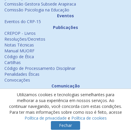
Comissão Gestora Subsede Arapiraca
Comissão Psicologia na Educação
Eventos
Eventos do CRP-15
Publicações
CREPOP - Livros
Resoluções/Decretos
Notas Técnicas
Manual MUORF
Código de Ética
Cartilhas
Código de Processamento Disciplinar
Penalidades Éticas
Convocações
Comunicação
Notícias
Utilizamos cookies e tecnologias semelhantes para
Emissão de Certificados
melhorar a sua experiência em nossos serviços. Ao
Psicologia na Mídia
continuar navegando, você concorda com estas condições.
Ouvidoria
Para ter mais informações sobre como isso é feito, acesse
Política de cookies
Política de privacidade
e
Política de cookies
Política de privacidade
Fechar