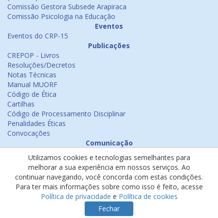
Comissão Gestora Subsede Arapiraca
Comissão Psicologia na Educação
Eventos
Eventos do CRP-15
Publicações
CREPOP - Livros
Resoluções/Decretos
Notas Técnicas
Manual MUORF
Código de Ética
Cartilhas
Código de Processamento Disciplinar
Penalidades Éticas
Convocações
Comunicação
Notícias
Utilizamos cookies e tecnologias semelhantes para
Emissão de Certificados
melhorar a sua experiência em nossos serviços. Ao
Psicologia na Mídia
continuar navegando, você concorda com estas condições.
Ouvidoria
Para ter mais informações sobre como isso é feito, acesse
Política de cookies
Política de privacidade
e
Política de cookies
Política de privacidade
Fechar