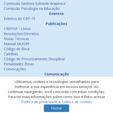
Comissão Gestora Subsede Arapiraca
Comissão Psicologia na Educação
Eventos
Eventos do CRP-15
Publicações
CREPOP - Livros
Resoluções/Decretos
Notas Técnicas
Manual MUORF
Código de Ética
Cartilhas
Código de Processamento Disciplinar
Penalidades Éticas
Convocações
Comunicação
Notícias
Utilizamos cookies e tecnologias semelhantes para
Emissão de Certificados
melhorar a sua experiência em nossos serviços. Ao
Psicologia na Mídia
continuar navegando, você concorda com estas condições.
Ouvidoria
Para ter mais informações sobre como isso é feito, acesse
Política de cookies
Política de privacidade
e
Política de cookies
Política de privacidade
Fechar