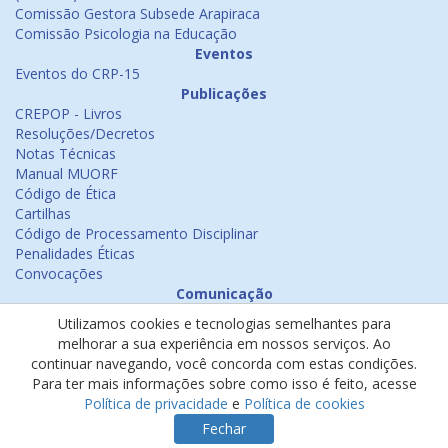
Comissão Gestora Subsede Arapiraca
Comissão Psicologia na Educação
Eventos
Eventos do CRP-15
Publicações
CREPOP - Livros
Resoluções/Decretos
Notas Técnicas
Manual MUORF
Código de Ética
Cartilhas
Código de Processamento Disciplinar
Penalidades Éticas
Convocações
Comunicação
Notícias
Utilizamos cookies e tecnologias semelhantes para
Emissão de Certificados
melhorar a sua experiência em nossos serviços. Ao
Psicologia na Mídia
continuar navegando, você concorda com estas condições.
Ouvidoria
Para ter mais informações sobre como isso é feito, acesse
Política de cookies
Política de privacidade
e
Política de cookies
Política de privacidade
Fechar