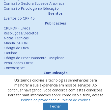
Comissão Gestora Subsede Arapiraca
Comissão Psicologia na Educação
Eventos
Eventos do CRP-15
Publicações
CREPOP - Livros
Resoluções/Decretos
Notas Técnicas
Manual MUORF
Código de Ética
Cartilhas
Código de Processamento Disciplinar
Penalidades Éticas
Convocações
Comunicação
Notícias
Utilizamos cookies e tecnologias semelhantes para
Emissão de Certificados
melhorar a sua experiência em nossos serviços. Ao
Psicologia na Mídia
continuar navegando, você concorda com estas condições.
Ouvidoria
Para ter mais informações sobre como isso é feito, acesse
Política de cookies
Política de privacidade
e
Política de cookies
Política de privacidade
Fechar