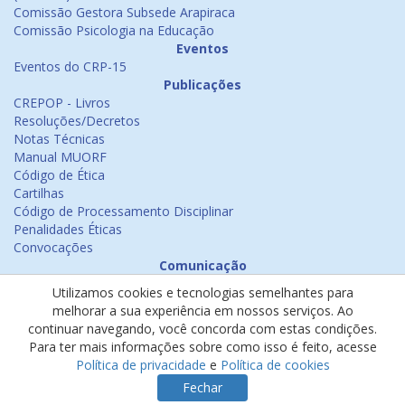
Comissão Gestora Subsede Arapiraca
Comissão Psicologia na Educação
Eventos
Eventos do CRP-15
Publicações
CREPOP - Livros
Resoluções/Decretos
Notas Técnicas
Manual MUORF
Código de Ética
Cartilhas
Código de Processamento Disciplinar
Penalidades Éticas
Convocações
Comunicação
Notícias
Utilizamos cookies e tecnologias semelhantes para
Emissão de Certificados
melhorar a sua experiência em nossos serviços. Ao
Psicologia na Mídia
continuar navegando, você concorda com estas condições.
Ouvidoria
Para ter mais informações sobre como isso é feito, acesse
Política de cookies
Política de privacidade
e
Política de cookies
Política de privacidade
Fechar