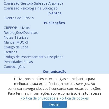
Comissão Gestora Subsede Arapiraca
Comissão Psicologia na Educação
Eventos
Eventos do CRP-15
Publicações
CREPOP - Livros
Resoluções/Decretos
Notas Técnicas
Manual MUORF
Código de Ética
Cartilhas
Código de Processamento Disciplinar
Penalidades Éticas
Convocações
Comunicação
Notícias
Utilizamos cookies e tecnologias semelhantes para
Emissão de Certificados
melhorar a sua experiência em nossos serviços. Ao
Psicologia na Mídia
continuar navegando, você concorda com estas condições.
Ouvidoria
Para ter mais informações sobre como isso é feito, acesse
Política de cookies
Política de privacidade
e
Política de cookies
Política de privacidade
Fechar