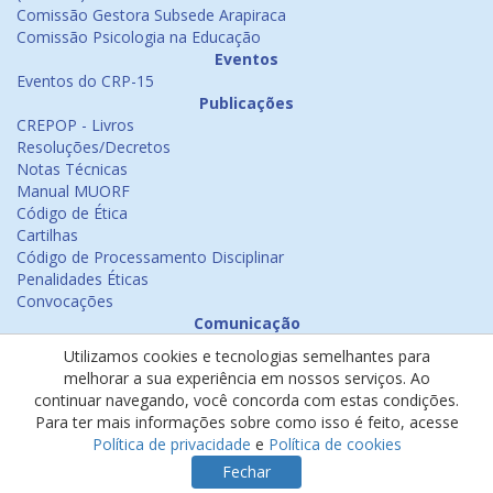
Comissão Gestora Subsede Arapiraca
Comissão Psicologia na Educação
Eventos
Eventos do CRP-15
Publicações
CREPOP - Livros
Resoluções/Decretos
Notas Técnicas
Manual MUORF
Código de Ética
Cartilhas
Código de Processamento Disciplinar
Penalidades Éticas
Convocações
Comunicação
Notícias
Utilizamos cookies e tecnologias semelhantes para
Emissão de Certificados
melhorar a sua experiência em nossos serviços. Ao
Psicologia na Mídia
continuar navegando, você concorda com estas condições.
Ouvidoria
Para ter mais informações sobre como isso é feito, acesse
Política de cookies
Política de privacidade
e
Política de cookies
Política de privacidade
Fechar