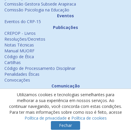
Comissão Gestora Subsede Arapiraca
Comissão Psicologia na Educação
Eventos
Eventos do CRP-15
Publicações
CREPOP - Livros
Resoluções/Decretos
Notas Técnicas
Manual MUORF
Código de Ética
Cartilhas
Código de Processamento Disciplinar
Penalidades Éticas
Convocações
Comunicação
Notícias
Utilizamos cookies e tecnologias semelhantes para
Emissão de Certificados
melhorar a sua experiência em nossos serviços. Ao
Psicologia na Mídia
continuar navegando, você concorda com estas condições.
Ouvidoria
Para ter mais informações sobre como isso é feito, acesse
Política de cookies
Política de privacidade
e
Política de cookies
Política de privacidade
Fechar