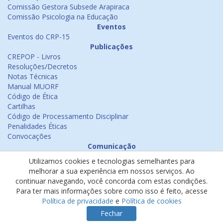
Comissão Gestora Subsede Arapiraca
Comissão Psicologia na Educação
Eventos
Eventos do CRP-15
Publicações
CREPOP - Livros
Resoluções/Decretos
Notas Técnicas
Manual MUORF
Código de Ética
Cartilhas
Código de Processamento Disciplinar
Penalidades Éticas
Convocações
Comunicação
Notícias
Utilizamos cookies e tecnologias semelhantes para
Emissão de Certificados
melhorar a sua experiência em nossos serviços. Ao
Psicologia na Mídia
continuar navegando, você concorda com estas condições.
Ouvidoria
Para ter mais informações sobre como isso é feito, acesse
Política de cookies
Política de privacidade
e
Política de cookies
Política de privacidade
Fechar