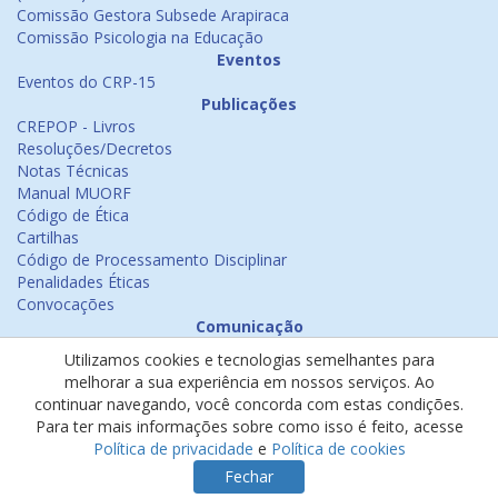
Comissão Gestora Subsede Arapiraca
Comissão Psicologia na Educação
Eventos
Eventos do CRP-15
Publicações
CREPOP - Livros
Resoluções/Decretos
Notas Técnicas
Manual MUORF
Código de Ética
Cartilhas
Código de Processamento Disciplinar
Penalidades Éticas
Convocações
Comunicação
Notícias
Utilizamos cookies e tecnologias semelhantes para
Emissão de Certificados
melhorar a sua experiência em nossos serviços. Ao
Psicologia na Mídia
continuar navegando, você concorda com estas condições.
Ouvidoria
Para ter mais informações sobre como isso é feito, acesse
Política de cookies
Política de privacidade
e
Política de cookies
Política de privacidade
Fechar