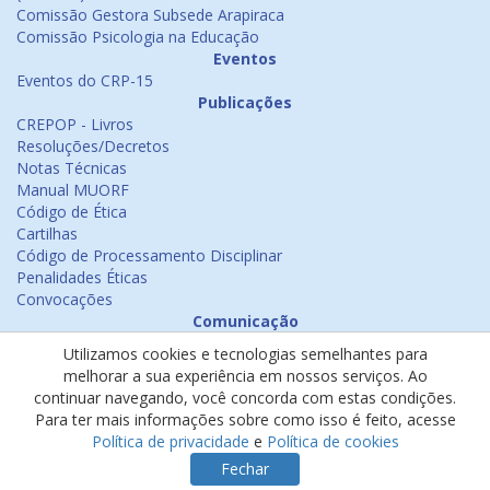
Comissão Gestora Subsede Arapiraca
Comissão Psicologia na Educação
Eventos
Eventos do CRP-15
Publicações
CREPOP - Livros
Resoluções/Decretos
Notas Técnicas
Manual MUORF
Código de Ética
Cartilhas
Código de Processamento Disciplinar
Penalidades Éticas
Convocações
Comunicação
Notícias
Utilizamos cookies e tecnologias semelhantes para
Emissão de Certificados
melhorar a sua experiência em nossos serviços. Ao
Psicologia na Mídia
continuar navegando, você concorda com estas condições.
Ouvidoria
Para ter mais informações sobre como isso é feito, acesse
Política de cookies
Política de privacidade
e
Política de cookies
Política de privacidade
Fechar