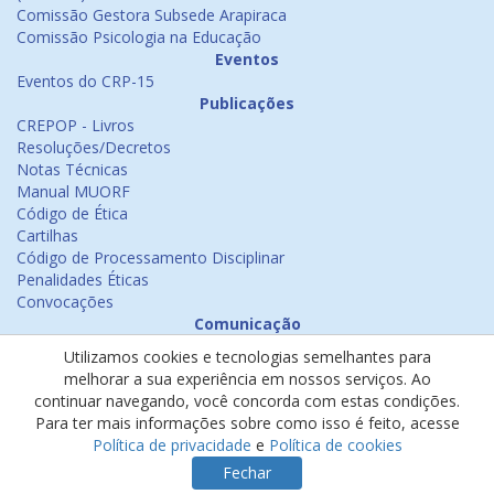
Comissão Gestora Subsede Arapiraca
Comissão Psicologia na Educação
Eventos
Eventos do CRP-15
Publicações
CREPOP - Livros
Resoluções/Decretos
Notas Técnicas
Manual MUORF
Código de Ética
Cartilhas
Código de Processamento Disciplinar
Penalidades Éticas
Convocações
Comunicação
Notícias
Utilizamos cookies e tecnologias semelhantes para
Emissão de Certificados
melhorar a sua experiência em nossos serviços. Ao
Psicologia na Mídia
continuar navegando, você concorda com estas condições.
Ouvidoria
Para ter mais informações sobre como isso é feito, acesse
Política de cookies
Política de privacidade
e
Política de cookies
Política de privacidade
Fechar