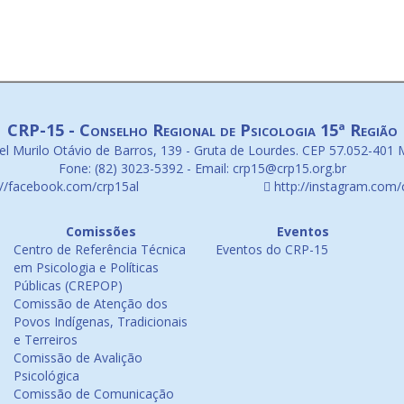
CRP-15 - Conselho Regional de Psicologia 15ª Região
l Murilo Otávio de Barros, 139 - Gruta de Lourdes. CEP 57.052-401 
Fone: (82) 3023-5392 - Email: crp15@crp15.org.br
://facebook.com/crp15al
http://instagram.com/
Comissões
Eventos
Centro de Referência Técnica
Eventos do CRP-15
em Psicologia e Políticas
Públicas (CREPOP)
Comissão de Atenção dos
Povos Indígenas, Tradicionais
e Terreiros
Comissão de Avalição
Psicológica
Comissão de Comunicação