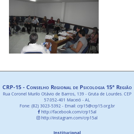
CRP-15 - Conselho Regional de Psicologia 15ª Região
Rua Coronel Murilo Otávio de Barros, 139 - Gruta de Lourdes. CEP
57.052-401 Maceió - AL
Fone: (82) 3023-5392 - Email: crp15@crp15.org.br
http://facebook.com/crp15al
http://instagram.com/crp15al
Institucional