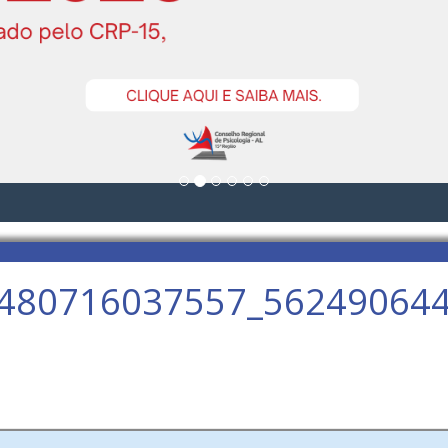
480716037557_56249064