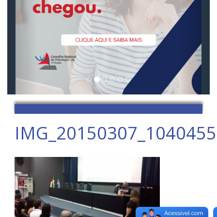
IMG_20150307_1040455