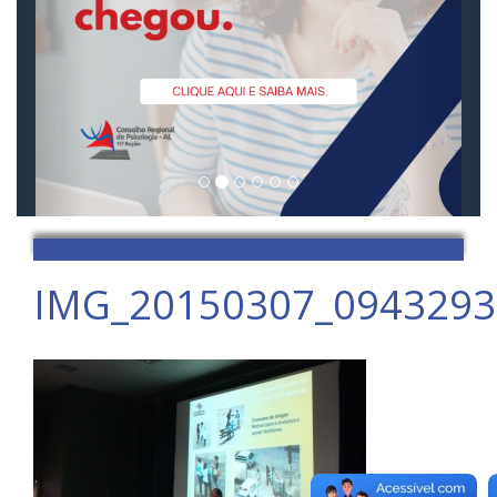
IMG_20150307_0943293