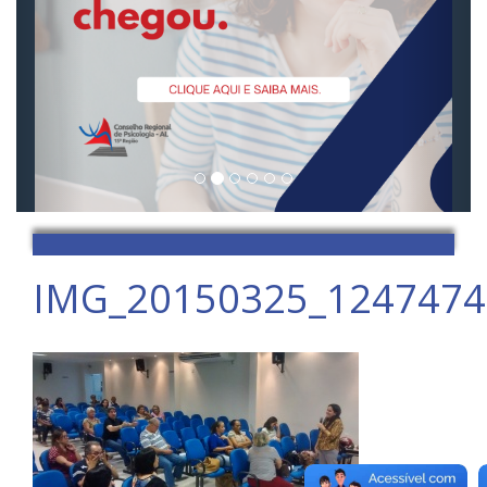
IMG_20150325_1247474