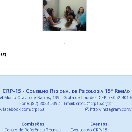
15)
CRP-15 - Conselho Regional de Psicologia 15ª Região
l Murilo Otávio de Barros, 139 - Gruta de Lourdes. CEP 57.052-401 
Fone: (82) 3023-5392 - Email: crp15@crp15.org.br
://facebook.com/crp15al
http://instagram.com/
Comissões
Eventos
Centro de Referência Técnica
Eventos do CRP-15