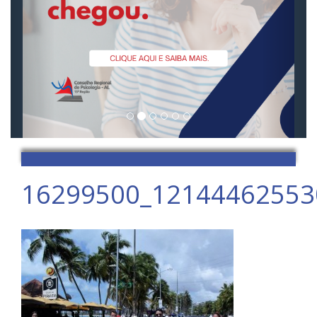
16299500_12144462553