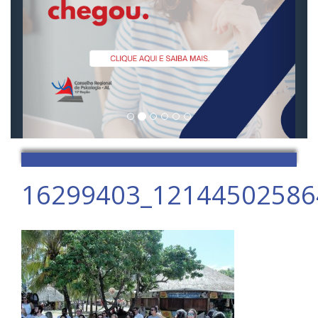
16299403_12144502586