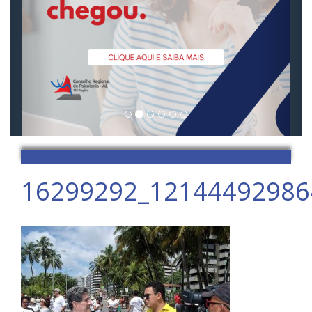
16299292_12144492986