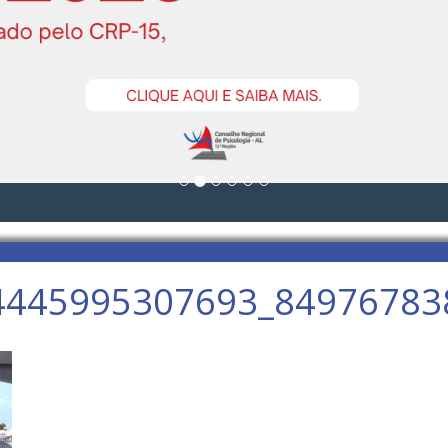
4445995307693_84976783