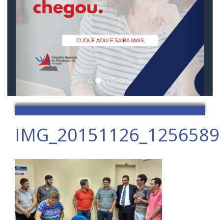
IMG_20151126_125658