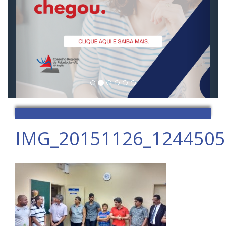
IMG_20151126_124450