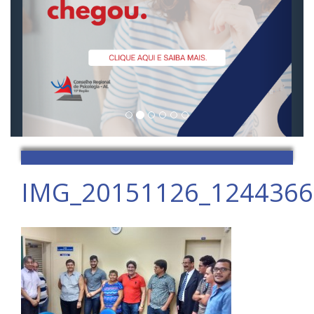
IMG_20151126_124436