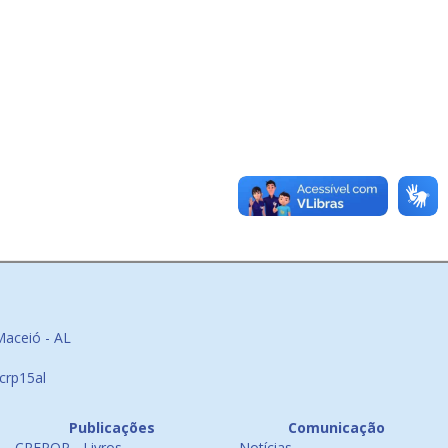
Maceió - AL
crp15al
Publicações
Comunicação
CREPOP - Livros
Notícias