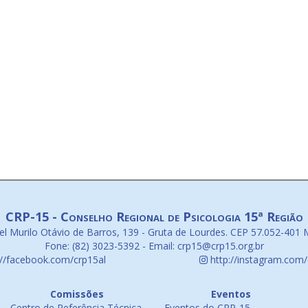
CRP-15 - Conselho Regional de Psicologia 15ª Região
l Murilo Otávio de Barros, 139 - Gruta de Lourdes. CEP 57.052-401 
Fone: (82) 3023-5392 - Email: crp15@crp15.org.br
://facebook.com/crp15al
http://instagram.com/
Comissões
Eventos
Centro de Referência Técnica
Eventos do CRP-15