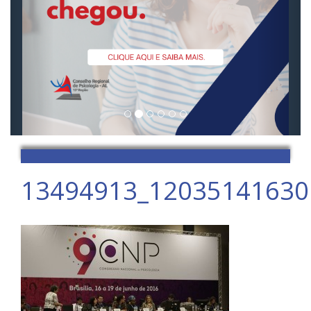
13494913_12035141630