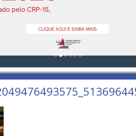
2049476493575_51369644