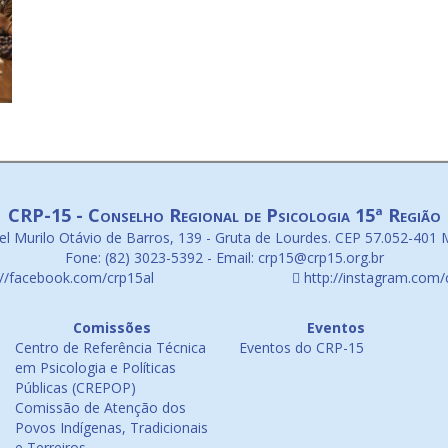
CRP-15 - Conselho Regional de Psicologia 15ª Região
l Murilo Otávio de Barros, 139 - Gruta de Lourdes. CEP 57.052-401 
Fone: (82) 3023-5392 - Email: crp15@crp15.org.br
://facebook.com/crp15al
http://instagram.com/
Comissões
Eventos
Centro de Referência Técnica
Eventos do CRP-15
em Psicologia e Políticas
Públicas (CREPOP)
Comissão de Atenção dos
Povos Indígenas, Tradicionais
e Terreiros